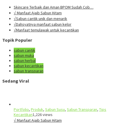
Skincare Terbaik dan Aman BPOM Sudah Cob…
√ Manfaat Ajaib Sabun Hitam
√Sabun cantik unik dan menarik
√Dahsyatnya manfaat sabun kelor
√Manfaat temulawak untuk kecantikan
Topik Populer
sabun cantik
sabun muka
sabun herbal
sabun kecantikan
sabun transparan
Sedang Viral
Portfolio
,
Produk
,
Sabun Susu
,
Sabun Transparan
,
Tips
Kecantikan
1,226 views
√ Manfaat Ajaib Sabun Hitam