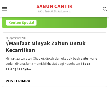
Loncat
SABUN CANTIK
Menu
ke
Mitra Terbaik Bisnis Kosmetik
konten
Mobile
Konten Spesial
21 September 2018
√Manfaat Minyak Zaitun Untuk
Kecantikan
Minyak zaitun atau Olive oil diolah dari ekstrak buah zaitun yang
sudah dikenal lama memiliki khasiat bagi kesehatan
I Baca
Selengkapnya...
POS TERBARU