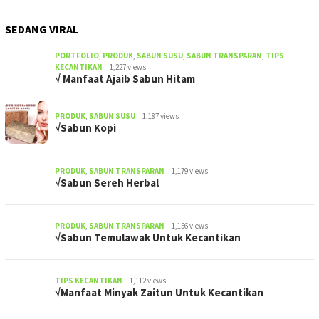
SEDANG VIRAL
PORTFOLIO
,
PRODUK
,
SABUN SUSU
,
SABUN TRANSPARAN
,
TIPS
KECANTIKAN
1,227 views
√ Manfaat Ajaib Sabun Hitam
PRODUK
,
SABUN SUSU
1,187 views
√Sabun Kopi
PRODUK
,
SABUN TRANSPARAN
1,179 views
√Sabun Sereh Herbal
PRODUK
,
SABUN TRANSPARAN
1,156 views
√Sabun Temulawak Untuk Kecantikan
TIPS KECANTIKAN
1,112 views
√Manfaat Minyak Zaitun Untuk Kecantikan