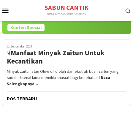
Loncat
SABUN CANTIK
Menu
ke
Mitra Terbaik Bisnis Kosmetik
konten
Mobile
Konten Spesial
21 September 2018
√Manfaat Minyak Zaitun Untuk
Kecantikan
Minyak zaitun atau Olive oil diolah dari ekstrak buah zaitun yang
sudah dikenal lama memiliki khasiat bagi kesehatan
I Baca
Selengkapnya...
POS TERBARU