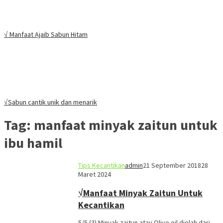
√ Manfaat Ajaib Sabun Hitam
√Sabun cantik unik dan menarik
Tag:
manfaat minyak zaitun untuk
ibu hamil
Tips Kecantikan
admin
21 September 2018
28
Maret 2024
√Manfaat Minyak Zaitun Untuk
Kecantikan
5/5 (3) Minyak zaitun atau Olive oil diolah dari