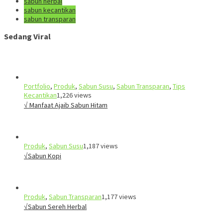
sabun herbal
sabun kecantikan
sabun transparan
Sedang Viral
Portfolio
,
Produk
,
Sabun Susu
,
Sabun Transparan
,
Tips
Kecantikan
1,226 views
√ Manfaat Ajaib Sabun Hitam
Produk
,
Sabun Susu
1,187 views
√Sabun Kopi
Produk
,
Sabun Transparan
1,177 views
√Sabun Sereh Herbal