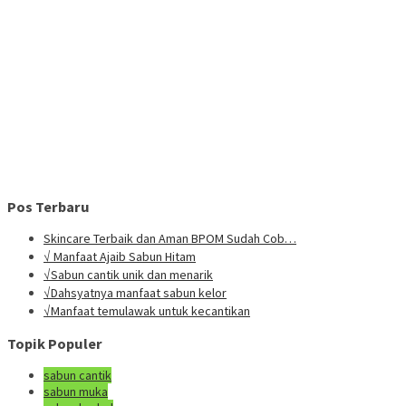
Pos Terbaru
Skincare Terbaik dan Aman BPOM Sudah Cob…
√ Manfaat Ajaib Sabun Hitam
√Sabun cantik unik dan menarik
√Dahsyatnya manfaat sabun kelor
√Manfaat temulawak untuk kecantikan
Topik Populer
sabun cantik
sabun muka