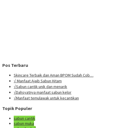
Pos Terbaru
Skincare Terbaik dan Aman BPOM Sudah Cob…
√ Manfaat Ajaib Sabun Hitam
√Sabun cantik unik dan menarik
√Dahsyatnya manfaat sabun kelor
√Manfaat temulawak untuk kecantikan
Topik Populer
sabun cantik
sabun muka