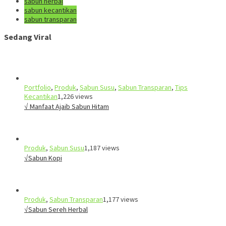
sabun herbal
sabun kecantikan
sabun transparan
Sedang Viral
Portfolio
,
Produk
,
Sabun Susu
,
Sabun Transparan
,
Tips
Kecantikan
1,226 views
√ Manfaat Ajaib Sabun Hitam
Produk
,
Sabun Susu
1,187 views
√Sabun Kopi
Produk
,
Sabun Transparan
1,177 views
√Sabun Sereh Herbal