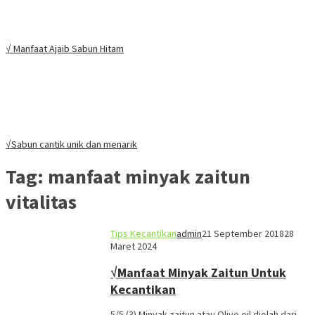
√ Manfaat Ajaib Sabun Hitam
√Sabun cantik unik dan menarik
Tag:
manfaat minyak zaitun
vitalitas
Tips Kecantikan
admin
21 September 2018
28
Maret 2024
√Manfaat Minyak Zaitun Untuk
Kecantikan
5/5 (3) Minyak zaitun atau Olive oil diolah dari