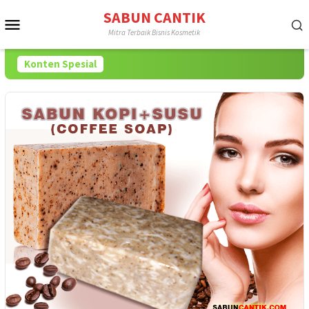
Loncat
SABUN CANTIK
Menu
ke
Mitra Terbaik Bisnis Kosmetik
konten
Mobile
Konten Spesial