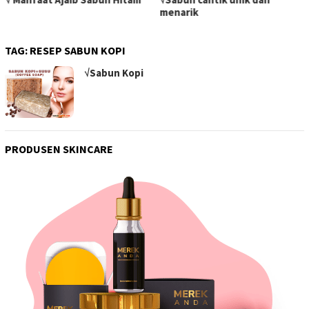
menarik
TAG:
RESEP SABUN KOPI
√Sabun Kopi
PRODUSEN SKINCARE