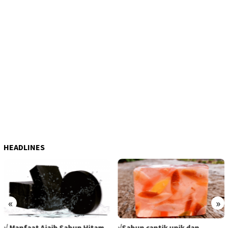
HEADLINES
«
»
√ Manfaat Ajaib Sabun Hitam
√Sabun cantik unik dan