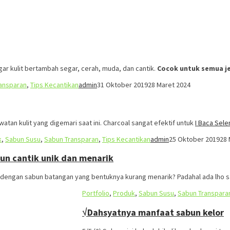
gar kulit bertambah segar, cerah, muda, dan cantik.
Cocok untuk semua je
ansparan
,
Tips Kecantikan
admin
31 Oktober 2019
28 Maret 2024
atan kulit yang digemari saat ini. Charcoal sangat efektif untuk
I Baca Sel
k
,
Sabun Susu
,
Sabun Transparan
,
Tips Kecantikan
admin
25 Oktober 2019
28 
un cantik unik dan menarik
dengan sabun batangan yang bentuknya kurang menarik? Padahal ada lho 
Portfolio
,
Produk
,
Sabun Susu
,
Sabun Transpara
√Dahsyatnya manfaat sabun kelor