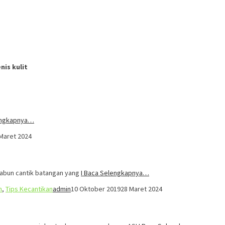
nis kulit
engkapnya…
Maret 2024
sabun cantik batangan yang
I Baca Selengkapnya…
n
,
Tips Kecantikan
admin
10 Oktober 2019
28 Maret 2024