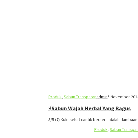
Produk
,
Sabun Transparan
admin
5 November 201
√Sabun Wajah Herbal Yang Bagus
5/5 (7) Kulit sehat cantik berseri adalah dambaa
Produk
,
Sabun Transpa