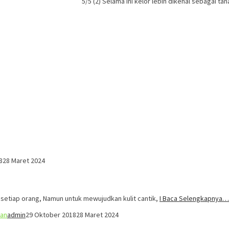
5/5 (2) Selama ini kelor lebih dikenal sebagai 
8
28 Maret 2024
n setiap orang, Namun untuk mewujudkan kulit cantik,
I Baca Selengkapnya…
ran
admin
29 Oktober 2018
28 Maret 2024