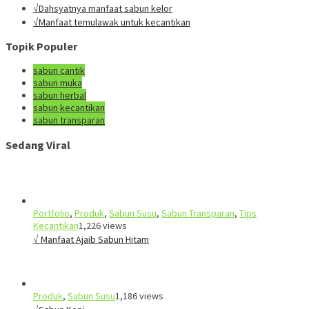
√Dahsyatnya manfaat sabun kelor
√Manfaat temulawak untuk kecantikan
Topik Populer
sabun cantik
sabun muka
sabun herbal
sabun kecantikan
sabun transparan
Sedang Viral
Portfolio
,
Produk
,
Sabun Susu
,
Sabun Transparan
,
Tips
Kecantikan
1,226 views
√ Manfaat Ajaib Sabun Hitam
Produk
,
Sabun Susu
1,186 views