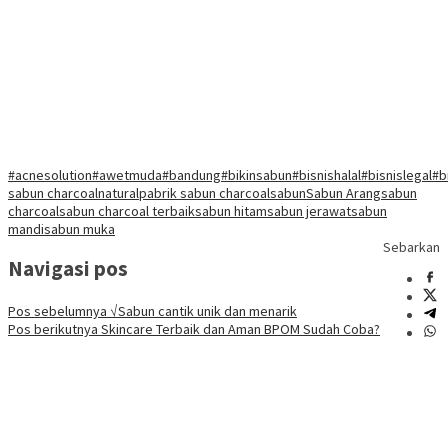
#acnesolution
#awetmuda
#bandung
#bikinsabun
#bisnishalal
#bisnislegal
#b
sabun charcoal
natural
pabrik sabun charcoal
sabun
Sabun Arang
sabun
charcoal
sabun charcoal terbaik
sabun hitam
sabun jerawat
sabun
mandi
sabun muka
Sebarkan
Navigasi pos
Pos sebelumnya
√Sabun cantik unik dan menarik
Pos berikutnya
Skincare Terbaik dan Aman BPOM Sudah Coba?