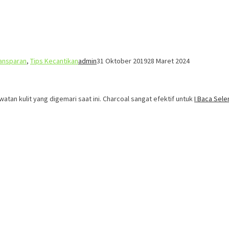
ansparan
,
Tips Kecantikan
admin
31 Oktober 2019
28 Maret 2024
atan kulit yang digemari saat ini. Charcoal sangat efektif untuk
I Baca Sel