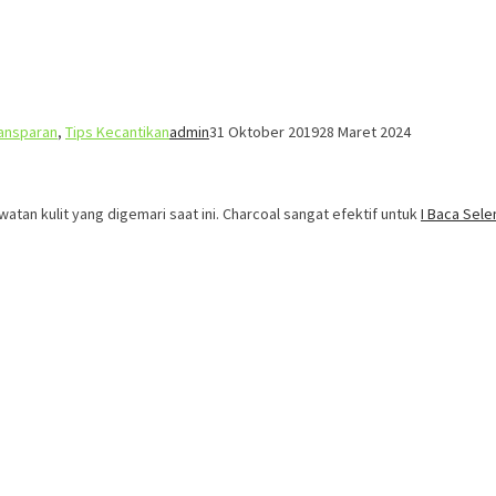
ansparan
,
Tips Kecantikan
admin
31 Oktober 2019
28 Maret 2024
atan kulit yang digemari saat ini. Charcoal sangat efektif untuk
I Baca Sel