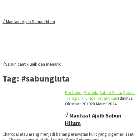
√ Manfaat Ajaib Sabun Hitam
√Sabun cantik unik dan menarik
Tag:
#sabungluta
Portfolio
,
Produk
,
Sabun Susu
,
Sabun
Transparan
,
Tips Kecantikan
admin
31
Oktober 2019
28 Maret 2024
√ Manfaat Ajaib Sabun
Hitam
Charcoal atau arang menjadi bahan perawatan kulit yang digemari saat
ini. Charcoal sangat efektif untuk
I Baca Selengkapnya…