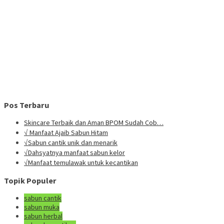
Pos Terbaru
Skincare Terbaik dan Aman BPOM Sudah Cob…
√ Manfaat Ajaib Sabun Hitam
√Sabun cantik unik dan menarik
√Dahsyatnya manfaat sabun kelor
√Manfaat temulawak untuk kecantikan
Topik Populer
sabun cantik
sabun muka
sabun herbal