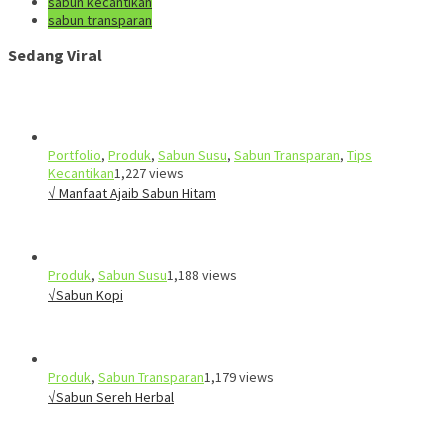
sabun kecantikan
sabun transparan
Sedang Viral
Portfolio
,
Produk
,
Sabun Susu
,
Sabun Transparan
,
Tips
Kecantikan
1,227 views
√ Manfaat Ajaib Sabun Hitam
Produk
,
Sabun Susu
1,188 views
√Sabun Kopi
Produk
,
Sabun Transparan
1,179 views
√Sabun Sereh Herbal