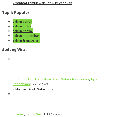
√Manfaat temulawak untuk kecantikan
Topik Populer
sabun cantik
sabun muka
sabun herbal
sabun kecantikan
sabun transparan
Sedang Viral
Portfolio
,
Produk
,
Sabun Susu
,
Sabun Transparan
,
Tips
Kecantikan
1,226 views
√ Manfaat Ajaib Sabun Hitam
Produk
,
Sabun Susu
1,187 views