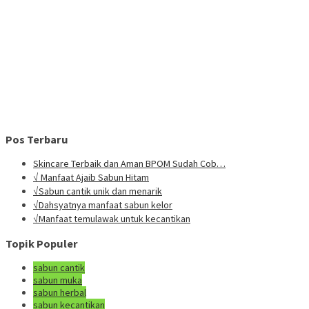
Pos Terbaru
Skincare Terbaik dan Aman BPOM Sudah Cob…
√ Manfaat Ajaib Sabun Hitam
√Sabun cantik unik dan menarik
√Dahsyatnya manfaat sabun kelor
√Manfaat temulawak untuk kecantikan
Topik Populer
sabun cantik
sabun muka
sabun herbal
sabun kecantikan