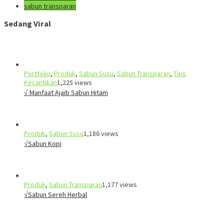
sabun transparan
Sedang Viral
Portfolio
,
Produk
,
Sabun Susu
,
Sabun Transparan
,
Tips
Kecantikan
1,225 views
√ Manfaat Ajaib Sabun Hitam
Produk
,
Sabun Susu
1,186 views
√Sabun Kopi
Produk
,
Sabun Transparan
1,177 views
√Sabun Sereh Herbal