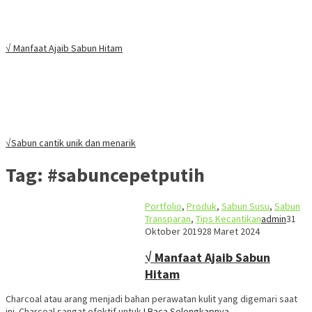
√ Manfaat Ajaib Sabun Hitam
√Sabun cantik unik dan menarik
Tag:
#sabuncepetputih
Portfolio
,
Produk
,
Sabun Susu
,
Sabun
Transparan
,
Tips Kecantikan
admin
31
Oktober 2019
28 Maret 2024
√ Manfaat Ajaib Sabun
Hitam
Charcoal atau arang menjadi bahan perawatan kulit yang digemari saat
ini. Charcoal sangat efektif untuk
I Baca Selengkapnya…