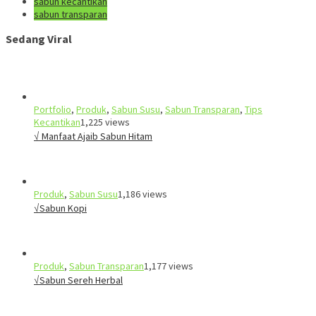
sabun kecantikan
sabun transparan
Sedang Viral
Portfolio
,
Produk
,
Sabun Susu
,
Sabun Transparan
,
Tips
Kecantikan
1,225 views
√ Manfaat Ajaib Sabun Hitam
Produk
,
Sabun Susu
1,186 views
√Sabun Kopi
Produk
,
Sabun Transparan
1,177 views
√Sabun Sereh Herbal