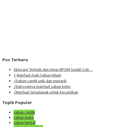
Pos Terbaru
Skincare Terbaik dan Aman BPOM Sudah Cob…
√ Manfaat Ajaib Sabun Hitam
√Sabun cantik unik dan menarik
√Dahsyatnya manfaat sabun kelor
√Manfaat temulawak untuk kecantikan
Topik Populer
sabun cantik
sabun muka
sabun herbal