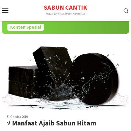
Loncat
SABUN CANTIK
Menu
ke
Mitra Terbaik Bisnis Kosmetik
konten
Mobile
Konten Spesial
31 Oktober 2019
√ Manfaat Ajaib Sabun Hitam