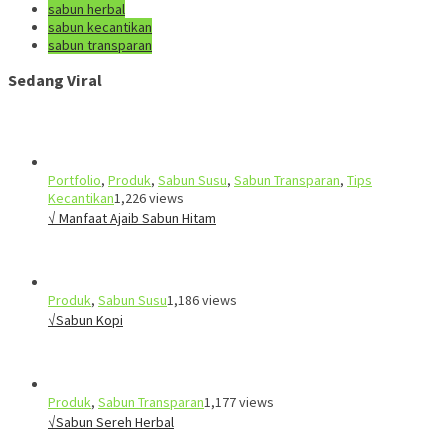
sabun herbal
sabun kecantikan
sabun transparan
Sedang Viral
Portfolio
,
Produk
,
Sabun Susu
,
Sabun Transparan
,
Tips
Kecantikan
1,226 views
√ Manfaat Ajaib Sabun Hitam
Produk
,
Sabun Susu
1,186 views
√Sabun Kopi
Produk
,
Sabun Transparan
1,177 views
√Sabun Sereh Herbal