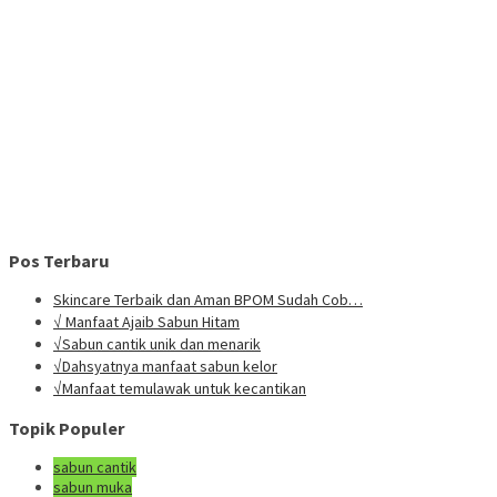
Pos Terbaru
Skincare Terbaik dan Aman BPOM Sudah Cob…
√ Manfaat Ajaib Sabun Hitam
√Sabun cantik unik dan menarik
√Dahsyatnya manfaat sabun kelor
√Manfaat temulawak untuk kecantikan
Topik Populer
sabun cantik
sabun muka