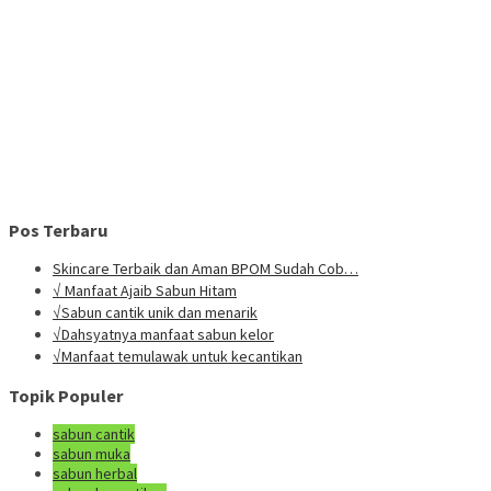
Pos Terbaru
Skincare Terbaik dan Aman BPOM Sudah Cob…
√ Manfaat Ajaib Sabun Hitam
√Sabun cantik unik dan menarik
√Dahsyatnya manfaat sabun kelor
√Manfaat temulawak untuk kecantikan
Topik Populer
sabun cantik
sabun muka
sabun herbal