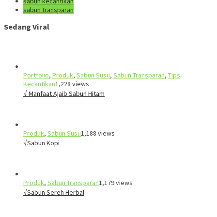
sabun kecantikan
sabun transparan
Sedang Viral
Portfolio
,
Produk
,
Sabun Susu
,
Sabun Transparan
,
Tips
Kecantikan
1,228 views
√ Manfaat Ajaib Sabun Hitam
Produk
,
Sabun Susu
1,188 views
√Sabun Kopi
Produk
,
Sabun Transparan
1,179 views
√Sabun Sereh Herbal