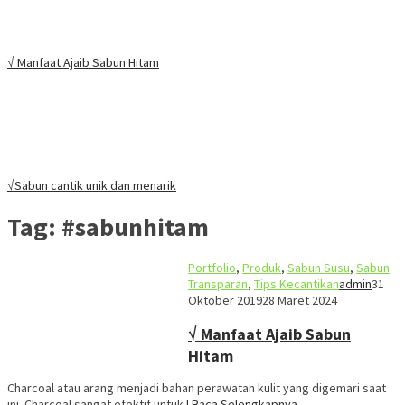
√ Manfaat Ajaib Sabun Hitam
√Sabun cantik unik dan menarik
Tag:
#sabunhitam
Portfolio
,
Produk
,
Sabun Susu
,
Sabun
Transparan
,
Tips Kecantikan
admin
31
Oktober 2019
28 Maret 2024
√ Manfaat Ajaib Sabun
Hitam
Charcoal atau arang menjadi bahan perawatan kulit yang digemari saat
ini. Charcoal sangat efektif untuk
I Baca Selengkapnya…