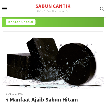
Loncat
SABUN CANTIK
Menu
ke
Mitra Terbaik Bisnis Kosmetik
konten
Mobile
Konten Spesial
31 Oktober 2019
√ Manfaat Ajaib Sabun Hitam