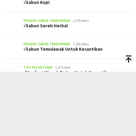
√Sabun Kopi
PRODUK
,
SABUN TRANSPARAN
1,179 views
√Sabun Sereh Herbal
PRODUK
,
SABUN TRANSPARAN
1,156 views
√Sabun Temulawak Untuk Kecantikan
TIPS KECANTIKAN
1,113 views
√Manfaat Minyak Zaitun Untuk Kecantikan
HOME
TIPS KECANTIKAN
GOOGLE MAPS
CONTACT
JARINGAN SOCIAL