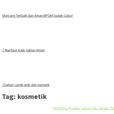
Skincare Terbaik dan Aman BPOM Sudah Coba?
√ Manfaat Ajaib Sabun Hitam
√Sabun cantik unik dan menarik
Tag:
kosmetik
Portfolio
,
Produk
,
Sabun Cair
,
Serum
,
Ti