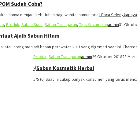
BPOM Sudah Coba?
 bukan hanya menjadi kebutuhan bagi wanita, namun pria
I Baca Selengkapny
lio
,
Produk
,
Sabun Susu
,
Sabun Transparan
,
Tips Kecantikan
admin
31 Oktob
nfaat Ajaib Sabun Hitam
al atau arang menjadi bahan perawatan kulit yang digemari saat ini. Charcoa
Produk
,
Sabun Transparan
admin
29 Oktober 2018
28 Mare
√Sabun Kosmetik Herbal
5/5 (6) Saat ini cukup banyak konsumen yang terus menc