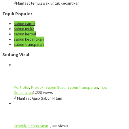
√Manfaat temulawak untuk kecantikan
Topik Populer
sabun cantik
sabun muka
sabun herbal
sabun kecantikan
sabun transparan
Sedang Viral
Portfolio
,
Produk
,
Sabun Susu
,
Sabun Transparan
,
Tips
Kecantikan
1,228 views
√ Manfaat Ajaib Sabun Hitam
Produk
,
Sabun Susu
1,188 views