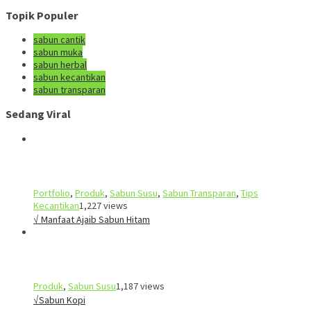
Topik Populer
sabun cantik
sabun muka
sabun herbal
sabun kecantikan
sabun transparan
Sedang Viral
Portfolio
,
Produk
,
Sabun Susu
,
Sabun Transparan
,
Tips
Kecantikan
1,227 views
√ Manfaat Ajaib Sabun Hitam
Produk
,
Sabun Susu
1,187 views
√Sabun Kopi