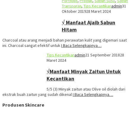
Portfolio
,
Produk
,
Sabun Susu
,
Sabun
Transparan
,
Tips Kecantikan
admin
31
Oktober 2019
28 Maret 2024
√ Manfaat Ajaib Sabun
Hitam
Charcoal atau arang menjadi bahan perawatan kulit yang digemari saat
ini. Charcoal sangat efektif untuk
I Baca Selengkapnya…
Tips Kecantikan
admin
21 September 2018
28
Maret 2024
√Manfaat Minyak Zaitun Untuk
Kecantikan
5/5 (3) Minyak zaitun atau Olive oil diolah dari
ekstrak buah zaitun yang sudah dikenal
I Baca Selengkapnya…
Produsen Skincare