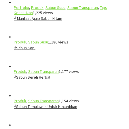
Portfolio
,
Produk
,
Sabun Susu
,
Sabun Transparan
,
Tips
Kecantikan
1,225 views
√ Manfaat Ajaib Sabun Hitam
Produk
,
Sabun Susu
1,186 views
√Sabun Kopi
Produk
,
Sabun Transparan
1,177 views
√Sabun Sereh Herbal
Produk
,
Sabun Transparan
1,154 views
√Sabun Temulawak Untuk Kecantikan