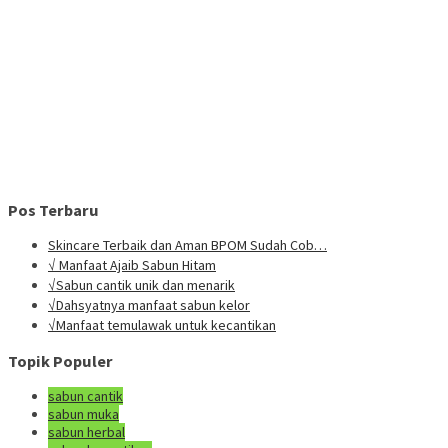
Pos Terbaru
Skincare Terbaik dan Aman BPOM Sudah Cob…
√ Manfaat Ajaib Sabun Hitam
√Sabun cantik unik dan menarik
√Dahsyatnya manfaat sabun kelor
√Manfaat temulawak untuk kecantikan
Topik Populer
sabun cantik
sabun muka
sabun herbal