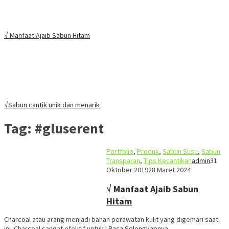
√ Manfaat Ajaib Sabun Hitam
√Sabun cantik unik dan menarik
Tag:
#gluserent
Portfolio
,
Produk
,
Sabun Susu
,
Sabun
Transparan
,
Tips Kecantikan
admin
31
Oktober 2019
28 Maret 2024
√ Manfaat Ajaib Sabun
Hitam
Charcoal atau arang menjadi bahan perawatan kulit yang digemari saat
ini. Charcoal sangat efektif untuk
I Baca Selengkapnya…