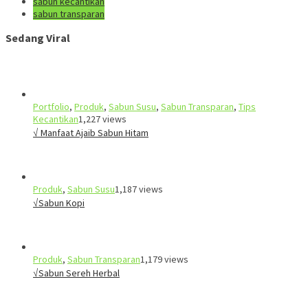
sabun kecantikan
sabun transparan
Sedang Viral
Portfolio
,
Produk
,
Sabun Susu
,
Sabun Transparan
,
Tips
Kecantikan
1,227 views
√ Manfaat Ajaib Sabun Hitam
Produk
,
Sabun Susu
1,187 views
√Sabun Kopi
Produk
,
Sabun Transparan
1,179 views
√Sabun Sereh Herbal