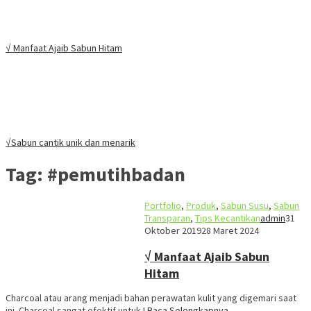
√ Manfaat Ajaib Sabun Hitam
√Sabun cantik unik dan menarik
Tag:
#pemutihbadan
Portfolio
,
Produk
,
Sabun Susu
,
Sabun
Transparan
,
Tips Kecantikan
admin
31
Oktober 2019
28 Maret 2024
√ Manfaat Ajaib Sabun
Hitam
Charcoal atau arang menjadi bahan perawatan kulit yang digemari saat
ini. Charcoal sangat efektif untuk
I Baca Selengkapnya…