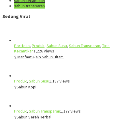
sabun kecantikan
sabun transparan
Sedang Viral
Portfolio
,
Produk
,
Sabun Susu
,
Sabun Transparan
,
Tips
Kecantikan
1,226 views
√ Manfaat Ajaib Sabun Hitam
Produk
,
Sabun Susu
1,187 views
√Sabun Kopi
Produk
,
Sabun Transparan
1,177 views
√Sabun Sereh Herbal