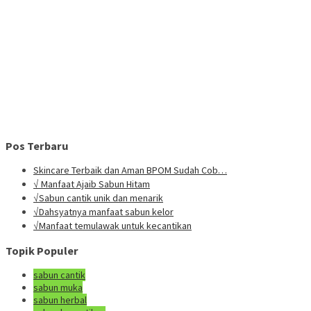
Pos Terbaru
Skincare Terbaik dan Aman BPOM Sudah Cob…
√ Manfaat Ajaib Sabun Hitam
√Sabun cantik unik dan menarik
√Dahsyatnya manfaat sabun kelor
√Manfaat temulawak untuk kecantikan
Topik Populer
sabun cantik
sabun muka
sabun herbal