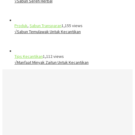
√Sabun Sereh Herbal
Produk
,
Sabun Transparan
1,155 views
√Sabun Temulawak Untuk Kecantikan
Tips Kecantikan
1,112 views
√Manfaat Minyak Zaitun Untuk Kecantikan