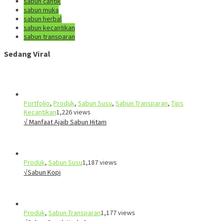
sabun cantik
sabun muka
sabun herbal
sabun kecantikan
sabun transparan
Sedang Viral
Portfolio
,
Produk
,
Sabun Susu
,
Sabun Transparan
,
Tips
Kecantikan
1,226 views
√ Manfaat Ajaib Sabun Hitam
Produk
,
Sabun Susu
1,187 views
√Sabun Kopi
Produk
,
Sabun Transparan
1,177 views