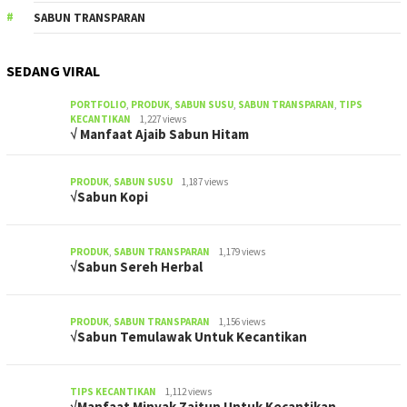
SABUN TRANSPARAN
SEDANG VIRAL
PORTFOLIO
,
PRODUK
,
SABUN SUSU
,
SABUN TRANSPARAN
,
TIPS
KECANTIKAN
1,227 views
√ Manfaat Ajaib Sabun Hitam
PRODUK
,
SABUN SUSU
1,187 views
√Sabun Kopi
PRODUK
,
SABUN TRANSPARAN
1,179 views
√Sabun Sereh Herbal
PRODUK
,
SABUN TRANSPARAN
1,156 views
√Sabun Temulawak Untuk Kecantikan
TIPS KECANTIKAN
1,112 views
√Manfaat Minyak Zaitun Untuk Kecantikan