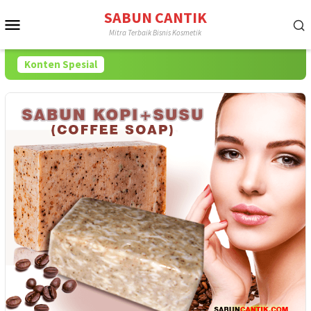
Loncat
SABUN CANTIK
Menu
ke
Mitra Terbaik Bisnis Kosmetik
konten
Mobile
Konten Spesial