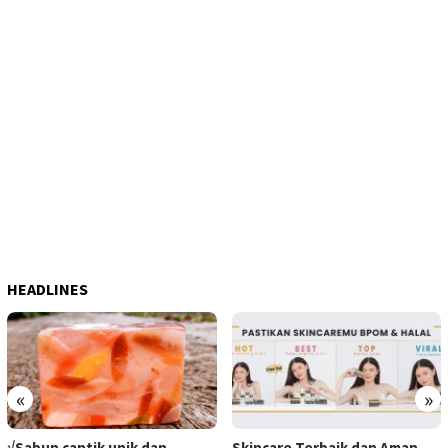
HEADLINES
«
»
√Sabun cantik unik dan
Skincare Terbaik dan Aman