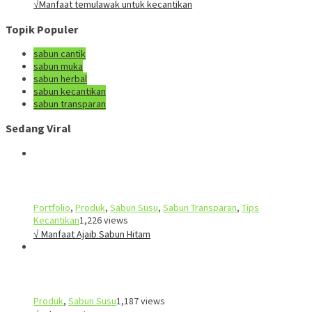
√Manfaat temulawak untuk kecantikan
Topik Populer
sabun cantik
sabun muka
sabun herbal
sabun kecantikan
sabun transparan
Sedang Viral
Portfolio
,
Produk
,
Sabun Susu
,
Sabun Transparan
,
Tips
Kecantikan
1,226 views
√ Manfaat Ajaib Sabun Hitam
Produk
,
Sabun Susu
1,187 views