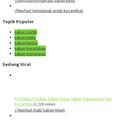
√Dahsyatnya manfaat sabun kelor
√Manfaat temulawak untuk kecantikan
Topik Populer
sabun cantik
sabun muka
sabun herbal
sabun kecantikan
sabun transparan
Sedang Viral
Portfolio
,
Produk
,
Sabun Susu
,
Sabun Transparan
,
Tips
Kecantikan
1,226 views
√ Manfaat Ajaib Sabun Hitam