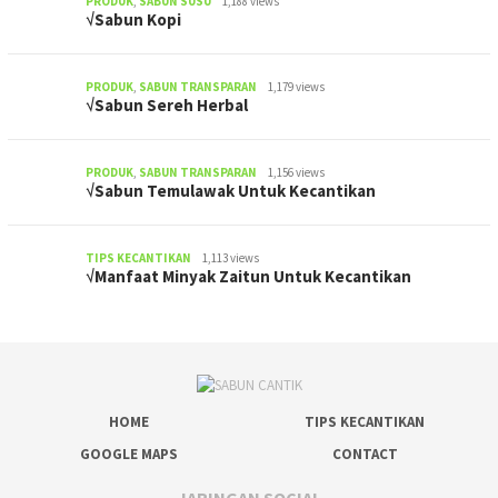
PRODUK
,
SABUN SUSU
1,188 views
√Sabun Kopi
PRODUK
,
SABUN TRANSPARAN
1,179 views
√Sabun Sereh Herbal
PRODUK
,
SABUN TRANSPARAN
1,156 views
√Sabun Temulawak Untuk Kecantikan
TIPS KECANTIKAN
1,113 views
√Manfaat Minyak Zaitun Untuk Kecantikan
HOME
TIPS KECANTIKAN
GOOGLE MAPS
CONTACT
JARINGAN SOCIAL