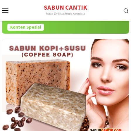
Loncat
SABUN CANTIK
Menu
ke
Mitra Terbaik Bisnis Kosmetik
konten
Mobile
Konten Spesial