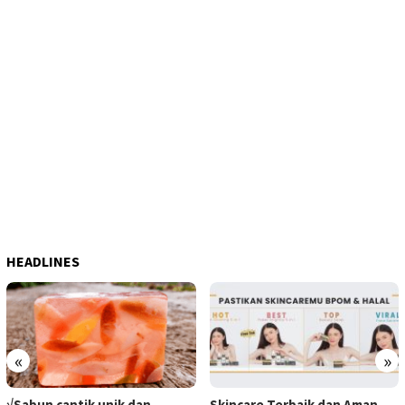
HEADLINES
«
»
√Sabun cantik unik dan
Skincare Terbaik dan Aman