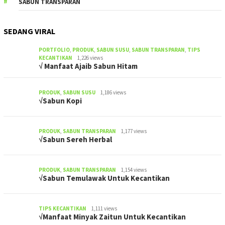
SABUN TRANSPARAN
SEDANG VIRAL
PORTFOLIO
,
PRODUK
,
SABUN SUSU
,
SABUN TRANSPARAN
,
TIPS
KECANTIKAN
1,226 views
√ Manfaat Ajaib Sabun Hitam
PRODUK
,
SABUN SUSU
1,186 views
√Sabun Kopi
PRODUK
,
SABUN TRANSPARAN
1,177 views
√Sabun Sereh Herbal
PRODUK
,
SABUN TRANSPARAN
1,154 views
√Sabun Temulawak Untuk Kecantikan
TIPS KECANTIKAN
1,111 views
√Manfaat Minyak Zaitun Untuk Kecantikan