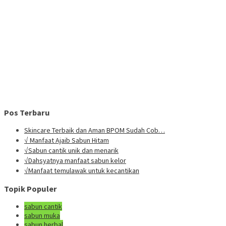
Pos Terbaru
Skincare Terbaik dan Aman BPOM Sudah Cob…
√ Manfaat Ajaib Sabun Hitam
√Sabun cantik unik dan menarik
√Dahsyatnya manfaat sabun kelor
√Manfaat temulawak untuk kecantikan
Topik Populer
sabun cantik
sabun muka
sabun herbal