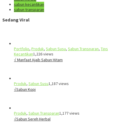
sabun kecantikan
sabun transparan
Sedang Viral
Portfolio
,
Produk
,
Sabun Susu
,
Sabun Transparan
,
Tips
Kecantikan
1,226 views
√ Manfaat Ajaib Sabun Hitam
Produk
,
Sabun Susu
1,187 views
√Sabun Kopi
Produk
,
Sabun Transparan
1,177 views
√Sabun Sereh Herbal