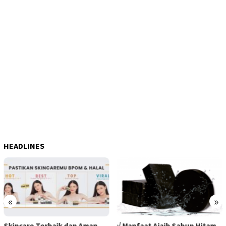
HEADLINES
«
»
Skincare Terbaik dan Aman
√ Manfaat Ajaib Sabun Hitam