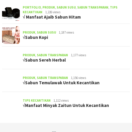
PORTFOLIO
,
PRODUK
,
SABUN SUSU
,
SABUN TRANSPARAN
,
TIPS
KECANTIKAN
1,226 views
√ Manfaat Ajaib Sabun Hitam
PRODUK
,
SABUN SUSU
1,187 views
√Sabun Kopi
PRODUK
,
SABUN TRANSPARAN
1,177 views
√Sabun Sereh Herbal
PRODUK
,
SABUN TRANSPARAN
1,156 views
√Sabun Temulawak Untuk Kecantikan
TIPS KECANTIKAN
1,112 views
√Manfaat Minyak Zaitun Untuk Kecantikan