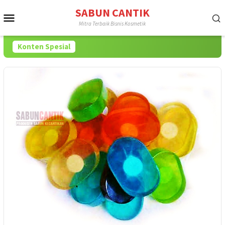
Loncat
SABUN CANTIK
Menu
ke
Mitra Terbaik Bisnis Kosmetik
konten
Mobile
Konten Spesial