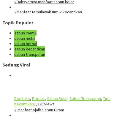
√Dahsyatnya manfaat sabun kelor
√Manfaat temulawak untuk kecantikan
Topik Populer
sabun cantik
sabun muka
sabun herbal
sabun kecantikan
sabun transparan
Sedang Viral
Portfolio
,
Produk
,
Sabun Susu
,
Sabun Transparan
,
Tips
Kecantikan
1,226 views
√ Manfaat Ajaib Sabun Hitam