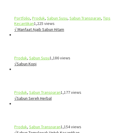
Portfolio
,
Produk
,
Sabun Susu
,
Sabun Transparan
,
Tips
Kecantikan
1,225 views
√ Manfaat Ajaib Sabun Hitam
Produk
,
Sabun Susu
1,186 views
√Sabun Kopi
Produk
,
Sabun Transparan
1,177 views
√Sabun Sereh Herbal
Produk
,
Sabun Transparan
1,154 views
√Sabun Temulawak Untuk Kecantikan