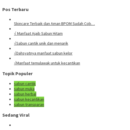
Pos Terbaru
Skincare Terbaik dan Aman BPOM Sudah Cob…
√ Manfaat Ajaib Sabun Hitam
√Sabun cantik unik dan menarik
√Dahsyatnya manfaat sabun kelor
√Manfaat temulawak untuk kecantikan
Topik Populer
sabun cantik
sabun muka
sabun herbal
sabun kecantikan
sabun transparan
Sedang Viral