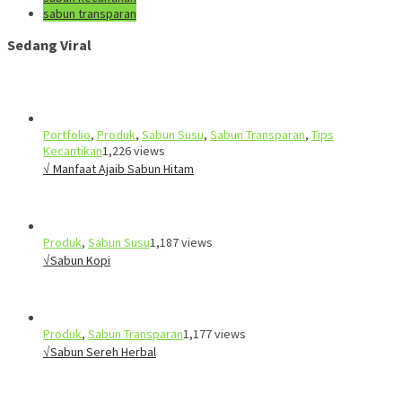
sabun transparan
Sedang Viral
Portfolio
,
Produk
,
Sabun Susu
,
Sabun Transparan
,
Tips
Kecantikan
1,226 views
√ Manfaat Ajaib Sabun Hitam
Produk
,
Sabun Susu
1,187 views
√Sabun Kopi
Produk
,
Sabun Transparan
1,177 views
√Sabun Sereh Herbal