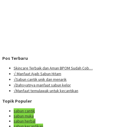
Pos Terbaru
Skincare Terbaik dan Aman BPOM Sudah Cob…
√ Manfaat Ajaib Sabun Hitam
√Sabun cantik unik dan menarik
√Dahsyatnya manfaat sabun kelor
√Manfaat temulawak untuk kecantikan
Topik Populer
sabun cantik
sabun muka
sabun herbal
sabun kecantikan