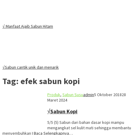
√ Manfaat Ajaib Sabun Hitam
√Sabun cantik unik dan menarik
Tag:
efek sabun kopi
Produk
,
Sabun Susu
admin
5 Oktober 2018
28
Maret 2024
√Sabun Kopi
5/5 (5) Sabun dari bahan dasar kopi mampu
mengangkat sel kulit mati sehingga membantu
menyembuhkan
I Baca Selengkapnya…