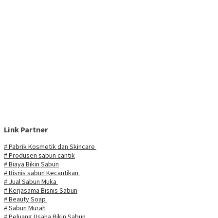
Link Partner
# Pabrik Kosmetik dan Skincare
# Produsen sabun cantik
# Biaya Bikin Sabun
# Bisnis sabun Kecantikan
# Jual Sabun Muka
# Kerjasama Bisnis Sabun
# Beauty Soap
# Sabun Murah
# Peluang Usaha Bikin Sabun