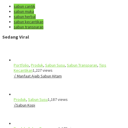
sabun cantik
sabun muka
sabun herbal
sabun kecantikan
sabun transparan
Sedang Viral
Portfolio
,
Produk
,
Sabun Susu
,
Sabun Transparan
,
Tips
Kecantikan
1,227 views
√ Manfaat Ajaib Sabun Hitam
Produk
,
Sabun Susu
1,187 views
√Sabun Kopi