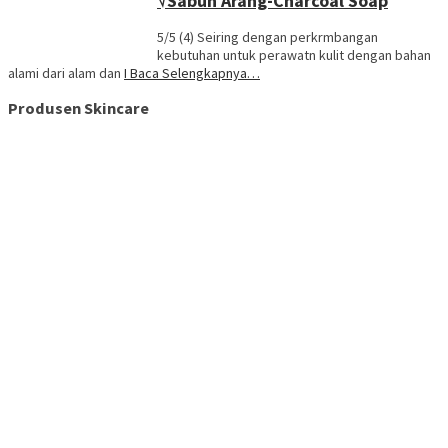
√Sabun Arang-Charcoal Soap
5/5 (4) Seiring dengan perkrmbangan
kebutuhan untuk perawatn kulit dengan bahan
alami dari alam dan
I Baca Selengkapnya…
Produsen Skincare