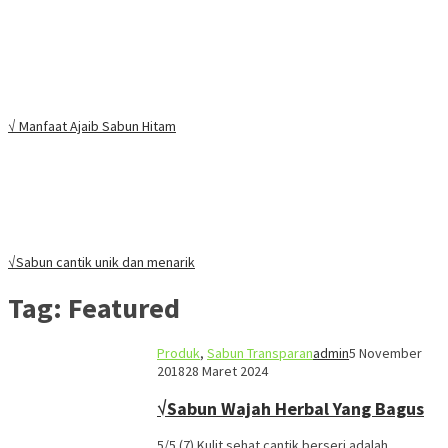
√ Manfaat Ajaib Sabun Hitam
√Sabun cantik unik dan menarik
Tag:
Featured
Produk
,
Sabun Transparan
admin
5 November
2018
28 Maret 2024
√Sabun Wajah Herbal Yang Bagus
5/5 (7) Kulit sehat cantik berseri adalah