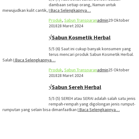
dambaan setiap orang, Namun untuk
mewujudkan kulit cantik,
I Baca Selengkapnya…
Produk
,
Sabun Transparan
admin
29 Oktober
2018
28 Maret 2024
√Sabun Kosmetik Herbal
5/5 (6) Saat ini cukup banyak konsumen yang
terus mencari produk Sabun Kosmetik Herbal.
Salah
I Baca Selengkapnya…
Produk
,
Sabun Transparan
admin
25 Oktober
2018
28 Maret 2024
√Sabun Sereh Herbal
5/5 (5) SEREH atau SERAI adalah salah satu jenis
rempah-rempah yang digolongan jenis rumput-
rumputan yang selain bisa dimanfaatkan
I Baca Selengkapnya…