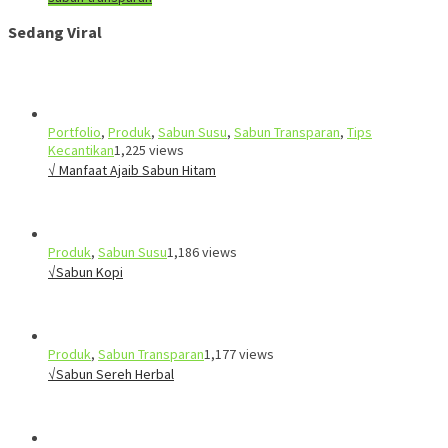
Sedang Viral
Portfolio
,
Produk
,
Sabun Susu
,
Sabun Transparan
,
Tips
Kecantikan
1,225 views
√ Manfaat Ajaib Sabun Hitam
Produk
,
Sabun Susu
1,186 views
√Sabun Kopi
Produk
,
Sabun Transparan
1,177 views
√Sabun Sereh Herbal