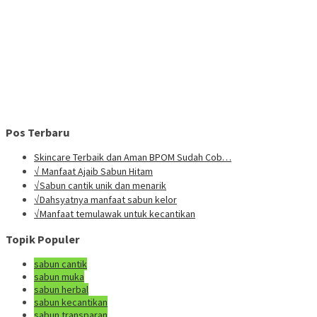
Pos Terbaru
Skincare Terbaik dan Aman BPOM Sudah Cob…
√ Manfaat Ajaib Sabun Hitam
√Sabun cantik unik dan menarik
√Dahsyatnya manfaat sabun kelor
√Manfaat temulawak untuk kecantikan
Topik Populer
sabun cantik
sabun muka
sabun herbal
sabun kecantikan
sabun transparan