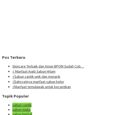
Pos Terbaru
Skincare Terbaik dan Aman BPOM Sudah Cob…
√ Manfaat Ajaib Sabun Hitam
√Sabun cantik unik dan menarik
√Dahsyatnya manfaat sabun kelor
√Manfaat temulawak untuk kecantikan
Topik Populer
sabun cantik
sabun muka
sabun herbal