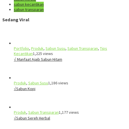
sabun kecantikan
sabun transparan
Sedang Viral
Portfolio
,
Produk
,
Sabun Susu
,
Sabun Transparan
,
Tips
Kecantikan
1,225 views
√ Manfaat Ajaib Sabun Hitam
Produk
,
Sabun Susu
1,186 views
√Sabun Kopi
Produk
,
Sabun Transparan
1,177 views
√Sabun Sereh Herbal