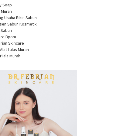
ty Soap
 Murah
ng Usaha Bikin Sabun
usen Sabun Kosmetik
a Sabun
care Bpom
brian Skincare
 Alat Lukis Murah
 Piala Murah