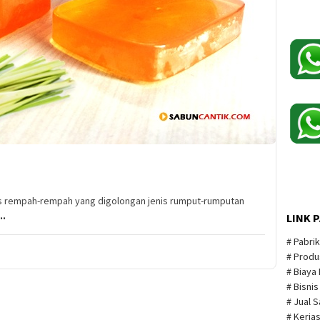
nis rempah-rempah yang digolongan jenis rumput-rumputan
..
LINK 
# Pabri
# Produ
# Biaya
# Bisni
# Jual 
# Kerja