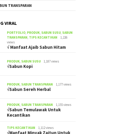
BUN TRANSPARAN
G VIRAL
PORTFOLIO
,
PRODUK
,
SABUN SUSU
,
SABUN
TRANSPARAN
,
TIPS KECANTIKAN
1,226
views
√ Manfaat Ajaib Sabun Hitam
PRODUK
,
SABUN SUSU
1,187 views
√Sabun Kopi
PRODUK
,
SABUN TRANSPARAN
1,177 views
√Sabun Sereh Herbal
PRODUK
,
SABUN TRANSPARAN
1,155 views
√Sabun Temulawak Untuk
Kecantikan
TIPS KECANTIKAN
1,112 views
√Manfaat Minyak Zaitun Untuk