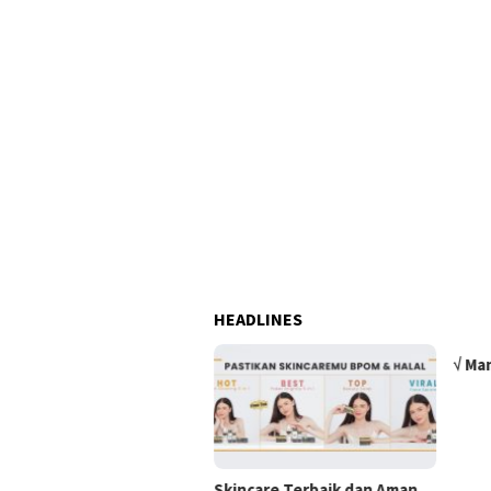
HEADLINES
√ Ma
Skincare Terbaik dan Aman