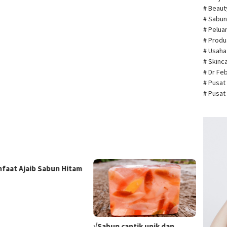
# Beau
# Sabun
# Pelua
# Prod
# Usah
# Skin
# Dr Fe
# Pusat
# Pusat
nfaat Ajaib Sabun Hitam
√Sabun cantik unik dan