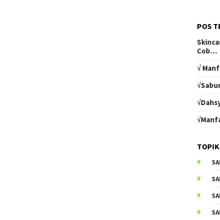
POS T
Skinca
Cob…
√ Manf
√Sabun
√Dahsy
√Manfa
TOPIK
SA
SA
SA
SA