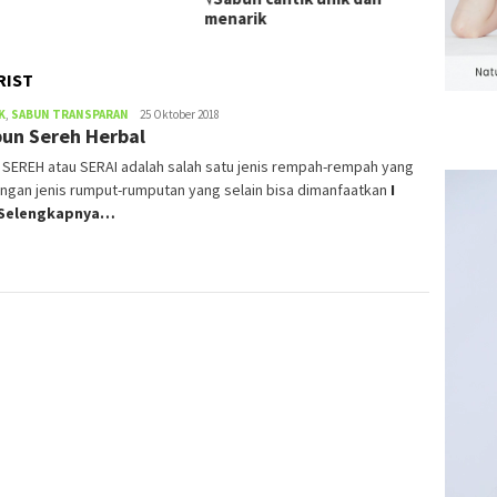
menarik
RIST
K
,
SABUN TRANSPARAN
admin
25 Oktober 2018
un Sereh Herbal
) SEREH atau SERAI adalah salah satu jenis rempah-rempah yang
Pemuta
ngan jenis rumput-rumputan yang selain bisa dimanfaatkan
I
Video
 Selengkapnya…