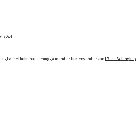
et 2024
ngangkat sel kulit mati sehingga membantu menyembuhkan
I Baca Selengka