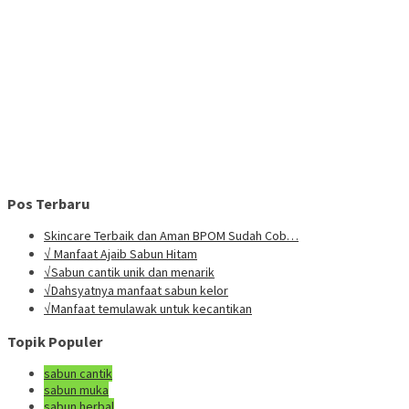
Pos Terbaru
Skincare Terbaik dan Aman BPOM Sudah Cob…
√ Manfaat Ajaib Sabun Hitam
√Sabun cantik unik dan menarik
√Dahsyatnya manfaat sabun kelor
√Manfaat temulawak untuk kecantikan
Topik Populer
sabun cantik
sabun muka
sabun herbal