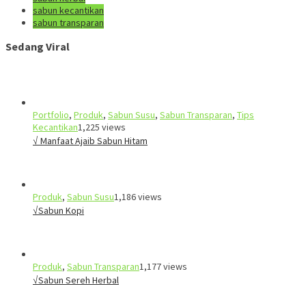
sabun kecantikan
sabun transparan
Sedang Viral
Portfolio
,
Produk
,
Sabun Susu
,
Sabun Transparan
,
Tips
Kecantikan
1,225 views
√ Manfaat Ajaib Sabun Hitam
Produk
,
Sabun Susu
1,186 views
√Sabun Kopi
Produk
,
Sabun Transparan
1,177 views
√Sabun Sereh Herbal