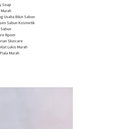
ty Soap
 Murah
ng Usaha Bikin Sabun
usen Sabun Kosmetik
a Sabun
care Bpom
brian Skincare
 Alat Lukis Murah
 Piala Murah
r