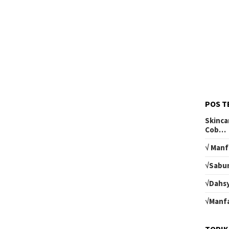
POS T
Skinca
Cob…
√ Manf
√Sabun
√Dahsy
√Manfa
TOPIK