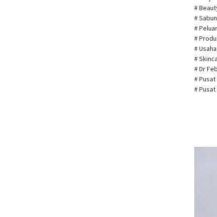
# Beau
# Sabun
# Pelua
# Prod
# Usah
# Skin
# Dr Fe
# Pusat
# Pusat
Pemuta
Video