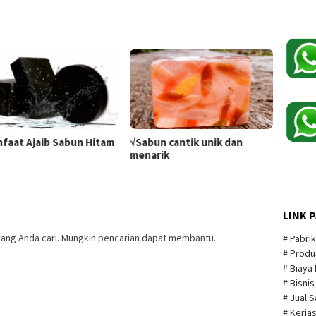
nfaat Ajaib Sabun Hitam
√Sabun cantik unik dan
menarik
LINK 
ang Anda cari. Mungkin pencarian dapat membantu.
# Pabri
# Produ
# Biaya
# Bisni
# Jual 
# Kerja