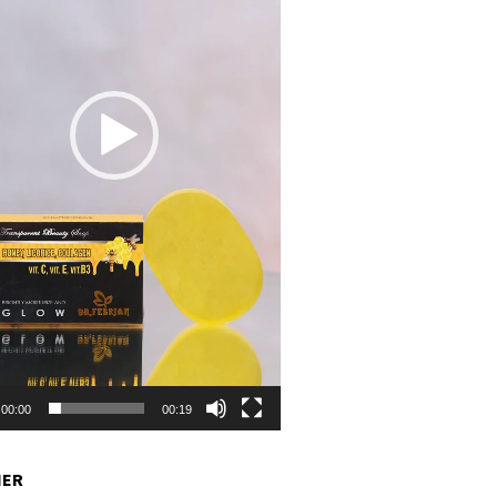
00:00
00:19
NER