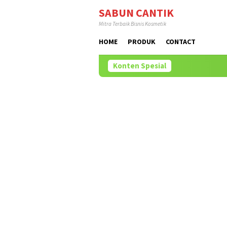
Loncat
SABUN CANTIK
ke
Mitra Terbaik Bisnis Kosmetik
konten
HOME
PRODUK
CONTACT
Konten Spesial