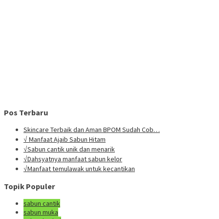
Pos Terbaru
Skincare Terbaik dan Aman BPOM Sudah Cob…
√ Manfaat Ajaib Sabun Hitam
√Sabun cantik unik dan menarik
√Dahsyatnya manfaat sabun kelor
√Manfaat temulawak untuk kecantikan
Topik Populer
sabun cantik
sabun muka