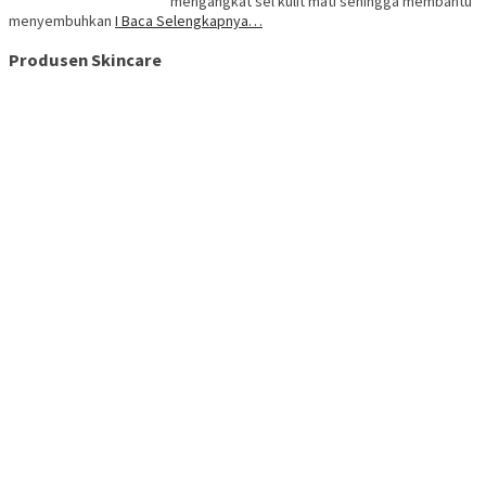
mengangkat sel kulit mati sehingga membantu
menyembuhkan
I Baca Selengkapnya…
Produsen Skincare