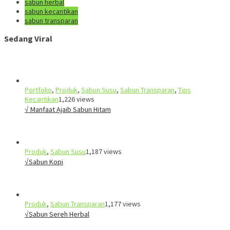
sabun herbal
sabun kecantikan
sabun transparan
Sedang Viral
Portfolio
,
Produk
,
Sabun Susu
,
Sabun Transparan
,
Tips
Kecantikan
1,226 views
√ Manfaat Ajaib Sabun Hitam
Produk
,
Sabun Susu
1,187 views
√Sabun Kopi
Produk
,
Sabun Transparan
1,177 views
√Sabun Sereh Herbal