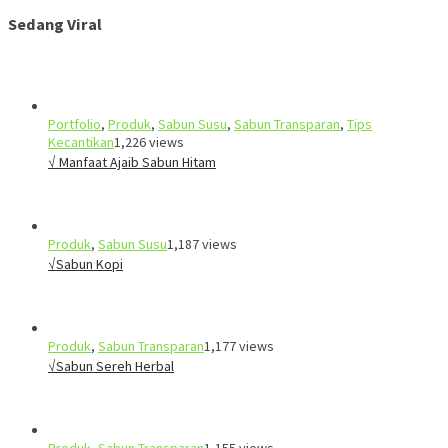
Sedang Viral
Portfolio
,
Produk
,
Sabun Susu
,
Sabun Transparan
,
Tips
Kecantikan
1,226 views
√ Manfaat Ajaib Sabun Hitam
Produk
,
Sabun Susu
1,187 views
√Sabun Kopi
Produk
,
Sabun Transparan
1,177 views
√Sabun Sereh Herbal
Produk
,
Sabun Transparan
1,155 views