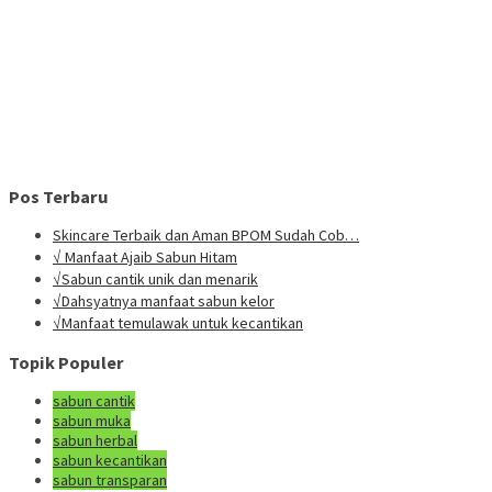
Pos Terbaru
Skincare Terbaik dan Aman BPOM Sudah Cob…
√ Manfaat Ajaib Sabun Hitam
√Sabun cantik unik dan menarik
√Dahsyatnya manfaat sabun kelor
√Manfaat temulawak untuk kecantikan
Topik Populer
sabun cantik
sabun muka
sabun herbal
sabun kecantikan
sabun transparan