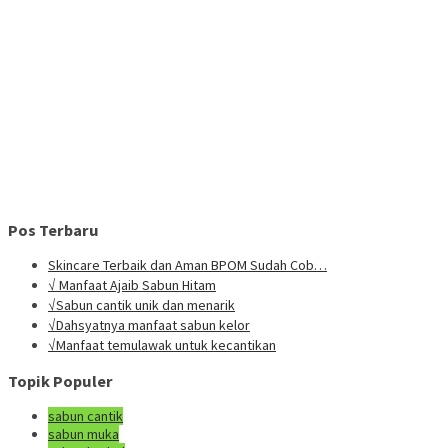
Pos Terbaru
Skincare Terbaik dan Aman BPOM Sudah Cob…
√ Manfaat Ajaib Sabun Hitam
√Sabun cantik unik dan menarik
√Dahsyatnya manfaat sabun kelor
√Manfaat temulawak untuk kecantikan
Topik Populer
sabun cantik
sabun muka