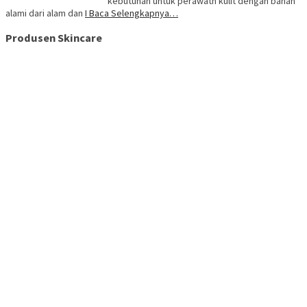
kebutuhan untuk perawatn kulit dengan bahan
alami dari alam dan
I Baca Selengkapnya…
Produsen Skincare