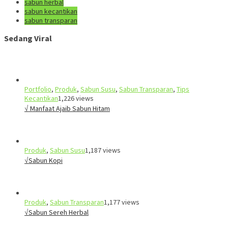
sabun herbal
sabun kecantikan
sabun transparan
Sedang Viral
Portfolio
,
Produk
,
Sabun Susu
,
Sabun Transparan
,
Tips
Kecantikan
1,226 views
√ Manfaat Ajaib Sabun Hitam
Produk
,
Sabun Susu
1,187 views
√Sabun Kopi
Produk
,
Sabun Transparan
1,177 views
√Sabun Sereh Herbal