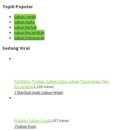
Topik Populer
sabun cantik
sabun muka
sabun herbal
sabun kecantikan
sabun transparan
Sedang Viral
Portfolio
,
Produk
,
Sabun Susu
,
Sabun Transparan
,
Tips
Kecantikan
1,226 views
√ Manfaat Ajaib Sabun Hitam
Produk
,
Sabun Susu
1,187 views
√Sabun Kopi