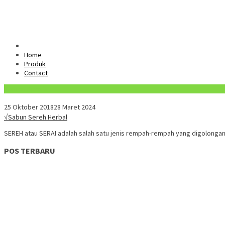
Home
Produk
Contact
Konten Spesial
25 Oktober 2018
28 Maret 2024
√Sabun Sereh Herbal
SEREH atau SERAI adalah salah satu jenis rempah-rempah yang digolongan
POS TERBARU