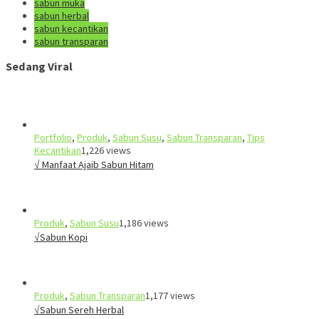
sabun muka
sabun herbal
sabun kecantikan
sabun transparan
Sedang Viral
Portfolio
,
Produk
,
Sabun Susu
,
Sabun Transparan
,
Tips
Kecantikan
1,226 views
√ Manfaat Ajaib Sabun Hitam
Produk
,
Sabun Susu
1,186 views
√Sabun Kopi
Produk
,
Sabun Transparan
1,177 views
√Sabun Sereh Herbal