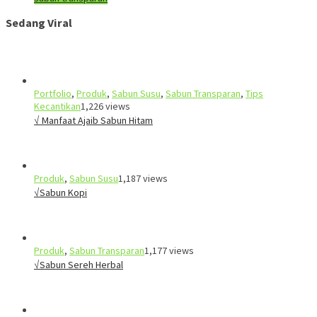
Sedang Viral
Portfolio
,
Produk
,
Sabun Susu
,
Sabun Transparan
,
Tips
Kecantikan
1,226 views
√ Manfaat Ajaib Sabun Hitam
Produk
,
Sabun Susu
1,187 views
√Sabun Kopi
Produk
,
Sabun Transparan
1,177 views
√Sabun Sereh Herbal