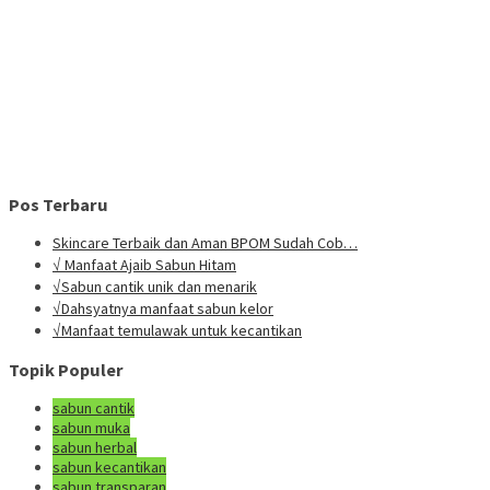
Pos Terbaru
Skincare Terbaik dan Aman BPOM Sudah Cob…
√ Manfaat Ajaib Sabun Hitam
√Sabun cantik unik dan menarik
√Dahsyatnya manfaat sabun kelor
√Manfaat temulawak untuk kecantikan
Topik Populer
sabun cantik
sabun muka
sabun herbal
sabun kecantikan
sabun transparan