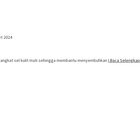
et 2024
ngangkat sel kulit mati sehingga membantu menyembuhkan
I Baca Selengka